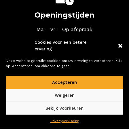
Openingstijden
Ma – Vr
– Op afspraak

Cookies voor een betere
ervaring
Bel ons
Deze website gebruikt cookies om uw ervaring te verbeteren. Klik
op 'Accepteren' om akkoord te gaan.
Patrick:
06-25119489
René:
06-51073769
Accepteren
Weigeren
Bekijk voorkeuren
Privacyverklaring