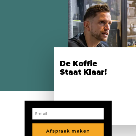
De Koffie
Staat Klaar!
Kennis
Maken?
Afspraak maken