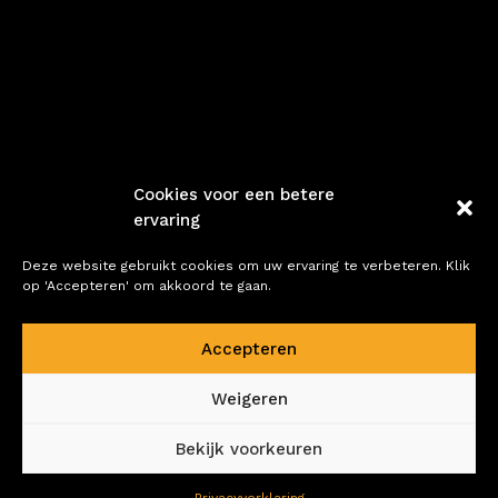

Cookies voor een betere
ervaring
Openingstijden
Deze website gebruikt cookies om uw ervaring te verbeteren. Klik
op 'Accepteren' om akkoord te gaan.
Ma – Vr
– Op afspraak
Accepteren

Weigeren
Bel ons
Bekijk voorkeuren
Patrick:
06-25119489