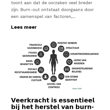
toont aan dat de oorzaken veel breder
zijn. Burn-out ontstaat doorgaans door
een samenspel van factoren,...
Lees meer
𝗩𝗲𝗲𝗿𝗸𝗿𝗮𝗰𝗵𝘁 𝗶𝘀 𝗲𝘀𝘀𝗲𝗻𝘁𝗶𝗲𝗲𝗹
𝗯𝗶𝗷 𝗵𝗲𝘁 𝗵𝗲𝗿𝘀𝘁𝗲𝗹 𝘃𝗮𝗻 𝗯𝘂𝗿𝗻-