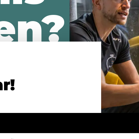
en?
r!