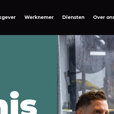
kgever
Werknemer
Diensten
Over on
is