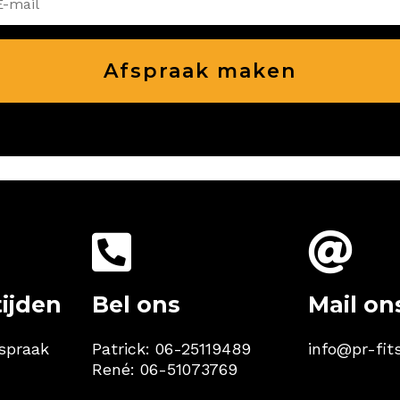
Afspraak maken


ijden
Bel ons
Mail on
spraak
Patrick:
06-25119489
info@pr-fit
René:
06-51073769