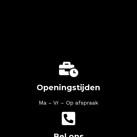

Openingstijden
Ma – Vr
– Op afspraak

Bel ons