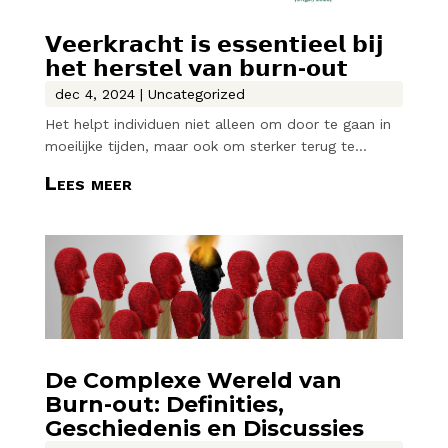
𝗩𝗲𝗲𝗿𝗸𝗿𝗮𝗰𝗵𝘁 𝗶𝘀 𝗲𝘀𝘀𝗲𝗻𝘁𝗶𝗲𝗲𝗹 𝗯𝗶𝗷
𝗵𝗲𝘁 𝗵𝗲𝗿𝘀𝘁𝗲𝗹 𝘃𝗮𝗻 𝗯𝘂𝗿𝗻-𝗼𝘂𝘁
dec 4, 2024
|
Uncategorized
Het helpt individuen niet alleen om door te gaan in
moeilijke tijden, maar ook om sterker terug te...
Lees meer
De Complexe Wereld van
Burn-out: Definities,
Geschiedenis en Discussies