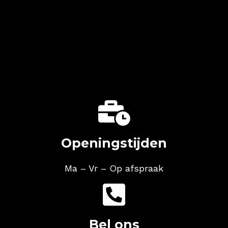

Openingstijden
Ma – Vr
– Op afspraak

Bel ons