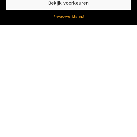
Bekijk voorkeuren
Privacyverklaring
Snel naar
Home
Voor Arbodiensten
Voor Werkgevers
Voor Werknemers
Diensten
Over ons
Contact
Kennisbank